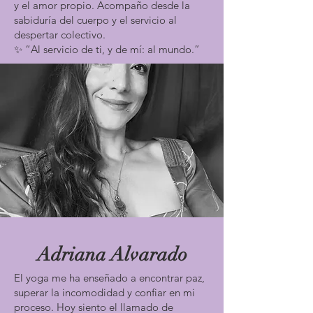
y el amor propio. Acompaño desde la
define y acercarnos a una vida más 
sabiduría del cuerpo y el servicio al
auténtica, conectada con nuestro 
despertar colectivo.
verdadero Ser.

✨ “Al servicio de ti, y de mí: al mundo.”
💚 Deconstruyendo al Ego a través de 
Anahata

Facilitadoras: Katherine, Diana y Natalia 
B.

Una propuesta creativa donde, 
mediante elementos de la naturaleza, 
construiremos un símbolo de nuestra 
identidad (Ahamkara). Esta actividad 
fomenta el amor propio y la 
introspección, abriendo el corazón 
(Anahata) a una mirada más compasiva, 
Adriana Alvarado
auténtica y consciente de quienes 
El yoga me ha enseñado a encontrar paz,
somos realmente.

superar la incomodidad y confiar en mi
proceso. Hoy siento el llamado de