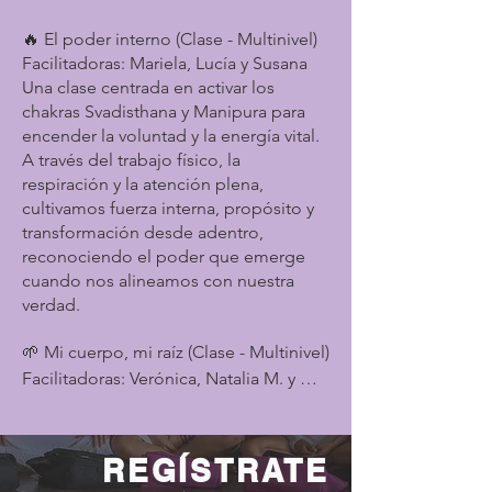
🔥 El poder interno (Clase - Multinivel)
Facilitadoras: Mariela, Lucía y Susana
Una clase centrada en activar los
chakras Svadisthana y Manipura para
encender la voluntad y la energía vital.
A través del trabajo físico, la
respiración y la atención plena,
cultivamos fuerza interna, propósito y
transformación desde adentro,
reconociendo el poder que emerge
cuando nos alineamos con nuestra
verdad.
🌱 Mi cuerpo, mi raíz (Clase - Multinivel)

Facilitadoras: Verónica, Natalia M. y 
Karina

Una clase estilo Vinyasa enfocada en el 
chakra raíz, Muladhara. Mediante el 
REGÍSTRATE
movimiento fluido y la respiración 