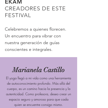
dirección.

EKAM
CREADORES DE ESTE
🌌 De la Tierra al Éter (Clase - 
FESTIVAL
Multinivel)

Facilitadoras: Loretta, Valeria y Adriana

Celebremos a quienes florecen.
Una práctica vinyasa que atraviesa los 
cinco elementos en el cuerpo: tierra, 
Un encuentro para vibrar con
agua, fuego, aire y éter. En cada 
nuestra generación de guías
secuencia, despertamos cualidades 
conscientes e integrales.
específicas —estabilidad, fluidez, 
energía, liviandad y expansión— para 
movernos con conciencia desde lo 
Marianela Castillo
denso hacia lo sutil. Una clase para 
habitar todos nuestros planos y 
El yoga llegó a mi vida como una herramienta
reconocernos como naturaleza en 
de autoconocimiento profundo. Más allá del
movimiento.

cuerpo, es un camino hacia la presencia y la
autenticidad. Como profesora, deseo crear un
🔊 Abrir el corazón, encontrar la voz 
espacio seguro y amoroso para que cada
(Clase - Multinivel)

quien se encuentre consigo mismo.