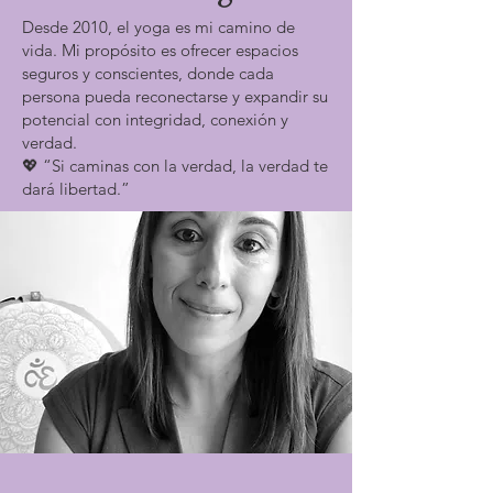
un juego dinámico, abrimos el diálogo 
Desde 2010, el yoga es mi camino de
interno sobre cómo estos valores 
vida. Mi propósito es ofrecer espacios
pueden integrarse en la vida cotidiana, 
seguros y conscientes, donde cada
acompañando nuestro camino hacia el 
persona pueda reconectarse y expandir su
equilibrio y la realización del Ser.

potencial con integridad, conexión y
verdad.
💖 “Si caminas con la verdad, la verdad te
🌬️ El Prana y los cinco vientos

dará libertad.”
Facilitadoras: Loretta, Valeria y Adriana

En este taller exploraremos cómo la 
energía vital (Prana) se expresa en el 
cuerpo a través de los cinco Vayus: 
flujos sutiles que gobiernan funciones 
como la digestión, la expresión o el 
movimiento. Una propuesta teórica y 
vivencial que combina respiración, 
visualización y movimiento para 
despertar la percepción energética y 
armonizar cuerpo y mente.

🔍 La raíz del sufrimiento
