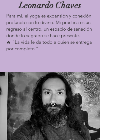
Leonardo Chaves
Facilitadores: Kiria y Leo

Un taller de reflexión y 
Para mí, el yoga es expansión y conexión
autoconocimiento donde abordamos 
profunda con lo divino. Mi práctica es un
los cinco Kleshas —causas del 
regreso al centro, un espacio de sanación
sufrimiento según Patanjali— desde 
donde lo sagrado se hace presente.
🔥 “La vida le da todo a quien se entrega
ejemplos cotidianos. Una oportunidad 
por completo.”
para observar nuestros patrones, 
reconocer la raíz de ciertos conflictos 
internos y abrir el camino hacia una 
vida más libre, lúcida y compasiva.