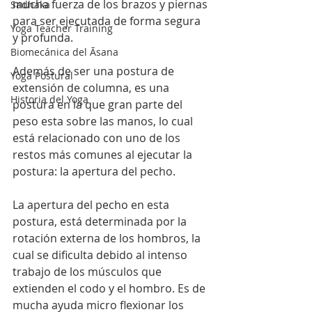
mucha fuerza de los brazos y piernas 
Sadhaka
para ser ejecutada de forma segura 
Yoga Teacher Training
y profunda. 
Biomecánica del Āsana
Además de ser una postura de 
Yoga Postural
extensión de columna, es una 
Historia del Yoga
postura en la que gran parte del 
peso esta sobre las manos, lo cual 
está relacionado con uno de los 
restos más comunes al ejecutar la 
postura: la apertura del pecho.
La apertura del pecho en esta 
postura, está determinada por la 
rotación externa de los hombros, la 
cual se dificulta debido al intenso 
trabajo de los músculos que 
extienden el codo y el hombro. Es de 
mucha ayuda micro flexionar los 