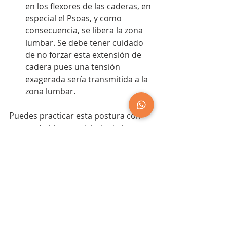
en los flexores de las caderas, en 
especial el Psoas, y como 
consecuencia, se libera la zona 
lumbar. Se debe tener cuidado 
de no forzar esta extensión de 
cadera pues una tensión 
exagerada sería transmitida a la 
zona lumbar. 
Puedes practicar esta postura con 
un par de bloques debajo de las 
manos, lo cual hará tus brazos más 
largos y por ende alejará a tu pelvis 
del suelo. Cuanto más cerca esté tu 
pelvis del suelo, más pesada se 
sentirá. Al colocar tus manos sobre 
bloques se libera el peso necesario 
para que puedas enfocarte en las 
acciones relacionadas con la 