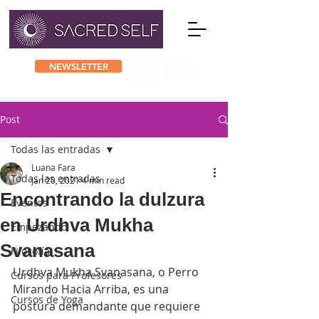
NEWSLETTER
Post
Todas las entradas
Luana Fara
Todas las entradas
Jan 20, 2021
4 min read
Encontrando la dulzura
Eventos
en Urdhva Mukha
Empezando
Svanasana
Filosofía
Urdhva Mukha Svanasana, o Perro 
Cursos para Profesores
Mirando Hacia Arriba, es una 
Cursos de Yoga
postura demandante que requiere 